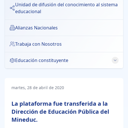
Unidad de difusión del conocimiento al sistema
educacional
Alianzas Nacionales
Trabaja con Nosotros
Educación constituyente
Derecho a la Educación
Educación Pública
martes, 28 de abril de 2020
Educación Intercultural
La plataforma fue transferida a la
Dirección de Educación Pública del
Libertad de Enseñanza
Mineduc.
Género y Educación