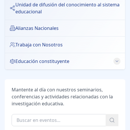
Unidad de difusión del conocimiento al sistema
educacional
Alianzas Nacionales
Trabaja con Nosotros
Educación constituyente
Derecho a la Educación
Educación Pública
Mantente al día con nuestros seminarios,
conferencias y actividades relacionadas con la
Educación Intercultural
investigación educativa.
Libertad de Enseñanza
Género y Educación