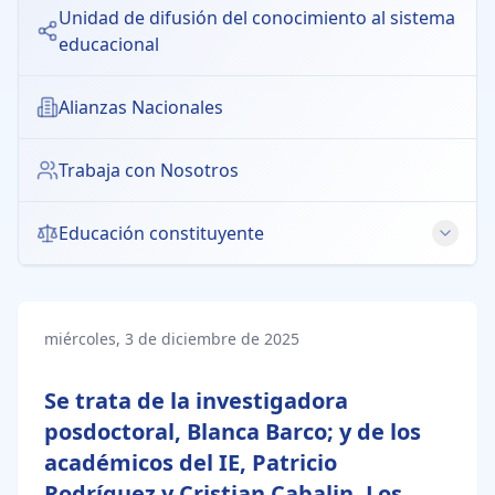
Unidad de difusión del conocimiento al sistema
educacional
Alianzas Nacionales
Trabaja con Nosotros
Educación constituyente
Derecho a la Educación
Educación Pública
miércoles, 3 de diciembre de 2025
Educación Intercultural
Se trata de la investigadora
posdoctoral, Blanca Barco; y de los
Libertad de Enseñanza
académicos del IE, Patricio
Género y Educación
Rodríguez y Cristian Cabalin. Los