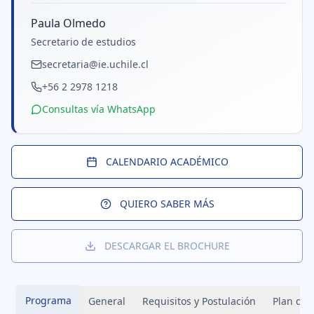
Paula Olmedo
Secretario de estudios
secretaria@ie.uchile.cl
+56 2 2978 1218
Consultas vía WhatsApp
CALENDARIO ACADÉMICO
QUIERO SABER MÁS
DESCARGAR EL BROCHURE
Programa
General
Requisitos y Postulación
Plan de 